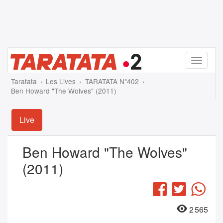
Menu
Taratata
Les Lives
TARATATA N°402
Ben Howard "The Wolves" (2011)
Live
Ben Howard "The Wolves"
(2011)
Facebook
Twitter
Wha
2 565