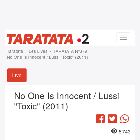
Menu
Taratata
Les Lives
TARATATA N°379
No One Is Innocent / Lussi "Toxic" (2011)
Live
No One Is Innocent / Lussi
"Toxic" (2011)
Facebook
Twitter
Wha
5 743