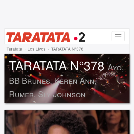
Menu
Taratata
Les Lives
TARATATA N°378
TARATATA N°378
Ayo,
BB Brunes, Keren Ann,
Rumer, Sly Johnson