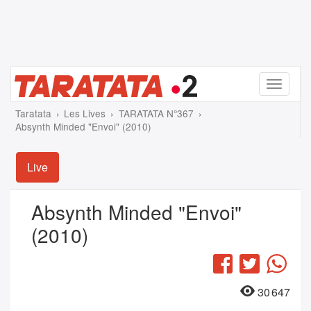
Menu
Taratata
Les Lives
TARATATA N°367
Absynth Minded "Envoi" (2010)
Live
Absynth Minded "Envoi"
(2010)
Facebook
Twitter
Wha
30 647