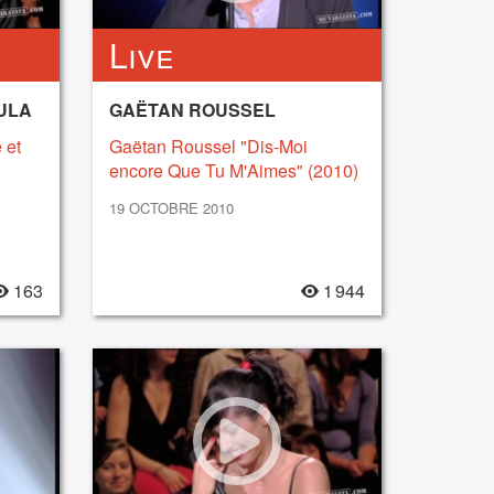
Live
ULA
GAËTAN ROUSSEL
 et
Gaëtan Roussel "Dis-Moi
encore Que Tu M'Aimes" (2010)
19 OCTOBRE 2010
163
1 944