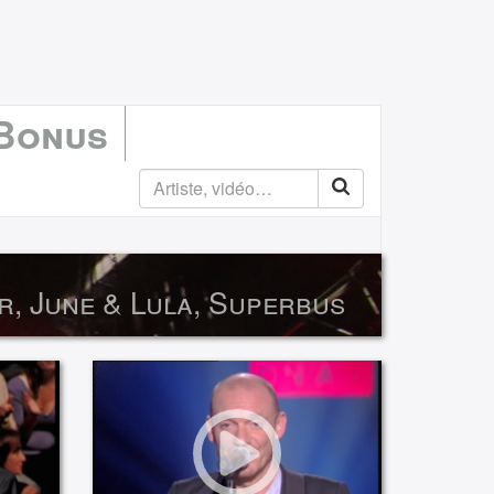
 Bonus
r, June & Lula, Superbus