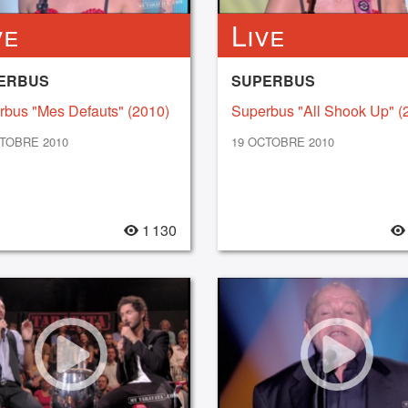
ve
Live
ERBUS
SUPERBUS
rbus "Mes Defauts" (2010)
Superbus "All Shook Up" (
TOBRE 2010
19 OCTOBRE 2010
1 130