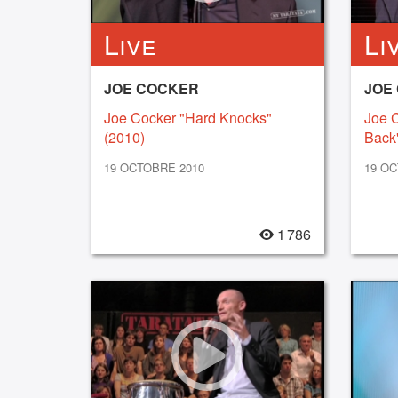
Live
Li
JOE COCKER
JOE
Joe Cocker "Hard Knocks"
Joe C
(2010)
Back"
19 OCTOBRE 2010
19 OC
1 786