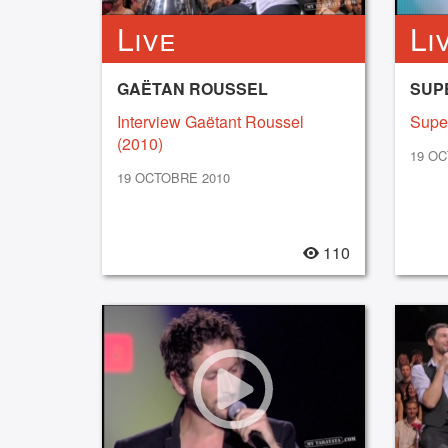
Live
Li
GAËTAN ROUSSEL
SUP
Interview Gaëtant Roussel
Supe
(2010)
19 OC
19 OCTOBRE 2010
110