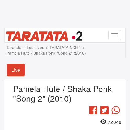
Menu
Taratata
Les Lives
TARATATA N°351
Pamela Hute / Shaka Ponk "Song 2" (2010)
Live
Pamela Hute / Shaka Ponk
"Song 2" (2010)
Facebook
Twitter
Wha
72 046