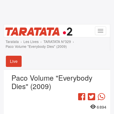
Menu
Taratata
Les Lives
TARATATA N°329
Paco Volume "Everybody Dies" (2009)
Live
Paco Volume "Everybody
Dies" (2009)
Facebook
Twitter
Wha
6 894