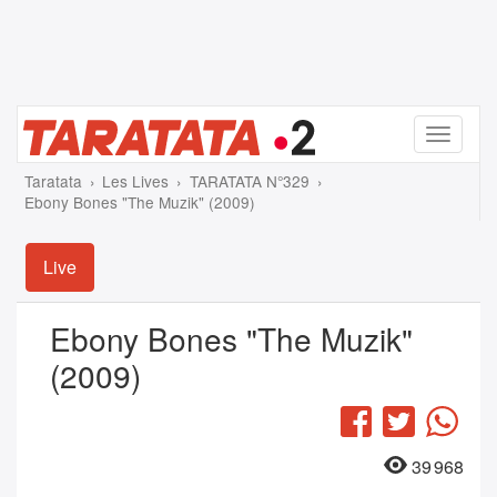
Menu
Taratata
Les Lives
TARATATA N°329
Ebony Bones "The Muzik" (2009)
Live
Ebony Bones "The Muzik"
(2009)
Facebook
Twitter
Wha
39 968