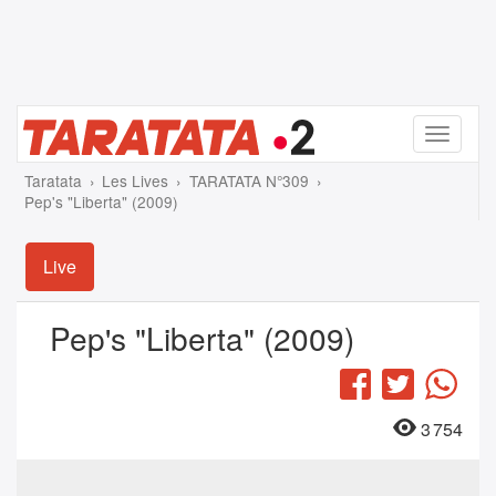
Menu
Taratata
Les Lives
TARATATA N°309
Pep's "Liberta" (2009)
Live
Pep's "Liberta" (2009)
Facebook
Twitter
Wha
3 754