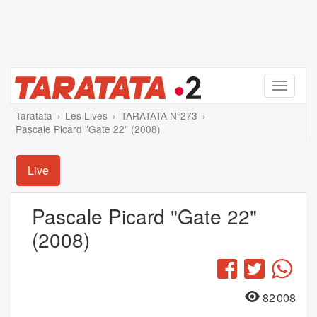
Menu
Taratata
Les Lives
TARATATA N°273
Pascale Picard "Gate 22" (2008)
Live
Pascale Picard "Gate 22"
(2008)
Facebook
Twitter
Wha
82 008