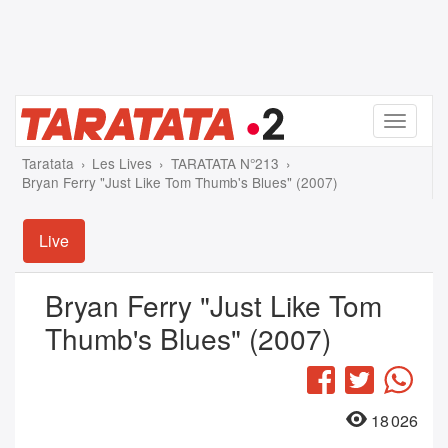
Menu
Taratata
Les Lives
TARATATA N°213
Bryan Ferry "Just Like Tom Thumb's Blues" (2007)
Live
Bryan Ferry "Just Like Tom
Thumb's Blues" (2007)
Facebook
Twitter
Wha
18 026