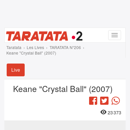
Menu
Taratata
Les Lives
TARATATA N°206
Keane "Crystal Ball" (2007)
Live
Keane "Crystal Ball" (2007)
Facebook
Twitter
Wha
23 373