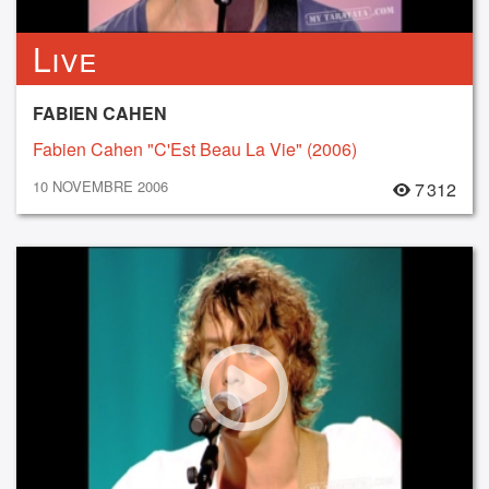
Live
FABIEN CAHEN
Fabien Cahen "C'Est Beau La Vie" (2006)
10 NOVEMBRE 2006
7 312