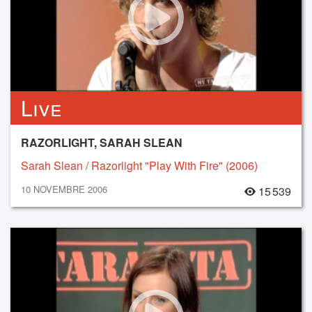
Live
RAZORLIGHT, SARAH SLEAN
Sarah Slean / Razorlight "Play With Fire" (2006)
10 NOVEMBRE 2006
15 539