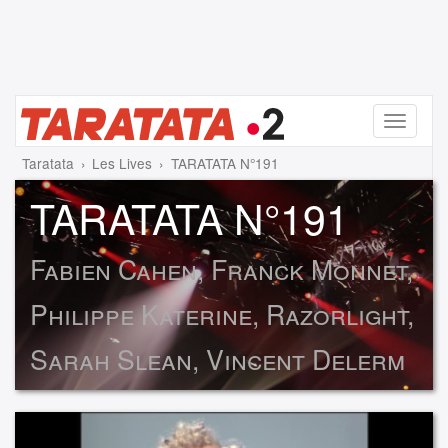
Menu
Taratata
Les Lives
TARATATA N°191
TARATATA N°191
Fabien Cahen, Franck Monnet,
Philippe Katerine, Razorlight,
Sarah Slean, Vincent Delerm