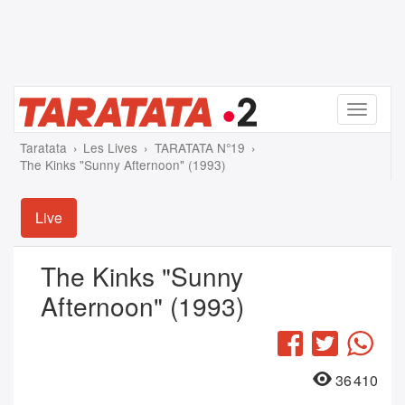
Menu
Taratata
Les Lives
TARATATA N°19
The Kinks "Sunny Afternoon" (1993)
Live
The Kinks "Sunny
Afternoon" (1993)
Facebook
Twitter
Wha
36 410