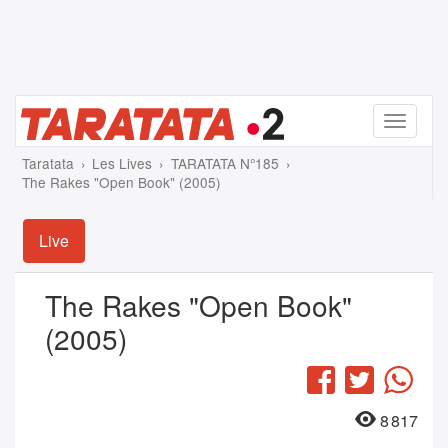
Menu
Taratata
Les Lives
TARATATA N°185
The Rakes "Open Book" (2005)
Live
The Rakes "Open Book"
(2005)
Facebook
Twitter
Wha
8 817