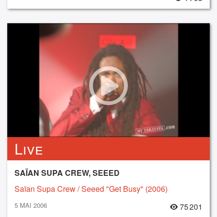
Live
SAÏAN SUPA CREW, SEEED
Saïan Supa Crew / Seeed "Get Busy" (2006)
5 MAI 2006
75 201