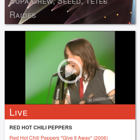
Supa Crew, Seeed, Têtes
Raides
Live
RED HOT CHILI PEPPERS
Red Hot Chili Peppers "Give It Away" (2006)