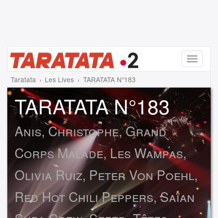
Menu
Taratata
Les Lives
TARATATA N°183
TARATATA N°183
Anis, Christophe, Grand
Corps Malade, Les Wampas,
Olivia Ruiz, Peter Von Poehl,
Red Hot Chili Peppers, Saïan