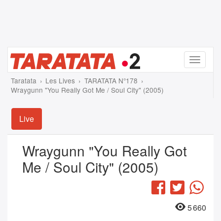
Menu
Taratata
Les Lives
TARATATA N°178
Wraygunn "You Really Got Me / Soul City" (2005)
Live
Wraygunn "You Really Got
Me / Soul City" (2005)
Facebook
Twitter
Wha
5 660