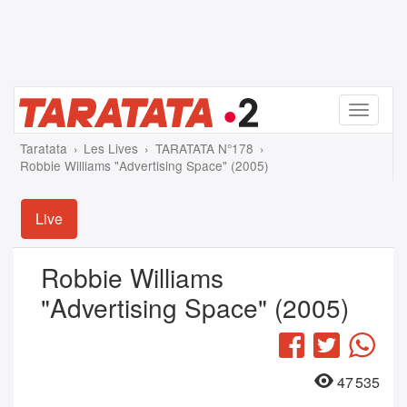
Menu
Taratata
Les Lives
TARATATA N°178
Robbie Williams "Advertising Space" (2005)
Live
Robbie Williams
"Advertising Space" (2005)
Facebook
Twitter
Wha
47 535