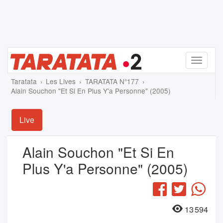
Menu
Taratata
Les Lives
TARATATA N°177
Alain Souchon "Et Si En Plus Y'a Personne" (2005)
Live
Alain Souchon "Et Si En
Plus Y'a Personne" (2005)
Facebook
Twitter
Wha
13 594