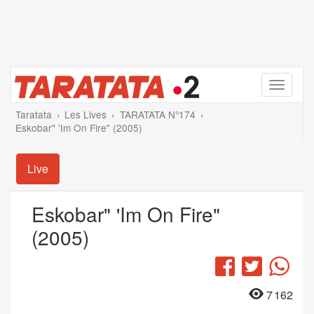
Menu
Taratata
Les Lives
TARATATA N°174
Eskobar" 'Im On Fire" (2005)
Live
Eskobar" 'Im On Fire"
(2005)
Facebook
Twitter
Wha
7 162