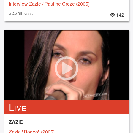
Interview Zazie / Pauline Croze (2005)
9 AVRIL 2005
142
Live
ZAZIE
Zazie "Rodeo" (2005)