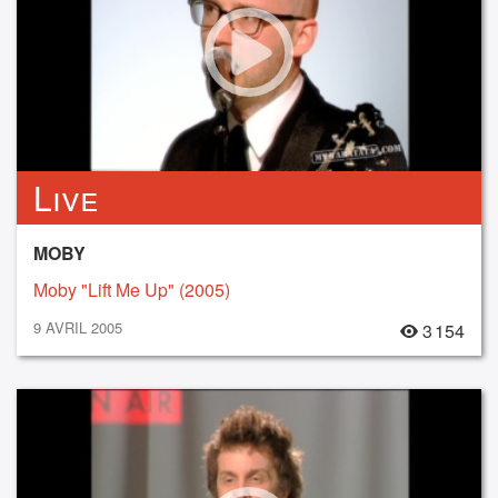
Live
MOBY
Moby "Lift Me Up" (2005)
9 AVRIL 2005
3 154