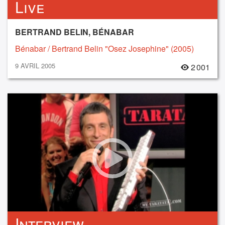
Live
BERTRAND BELIN, BÉNABAR
Bénabar / Bertrand Belin "Osez Josephine" (2005)
9 AVRIL 2005
2 001
Interview