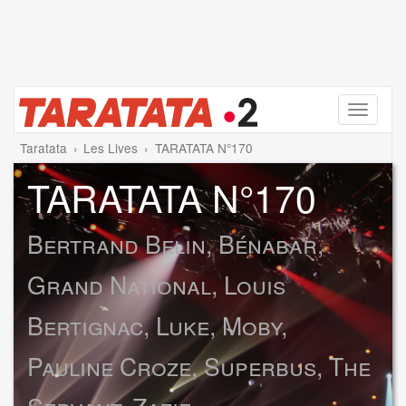
Menu
Taratata
Les Lives
TARATATA N°170
TARATATA N°170
Bertrand Belin, Bénabar,
Grand National, Louis
Bertignac, Luke, Moby,
Pauline Croze, Superbus, The