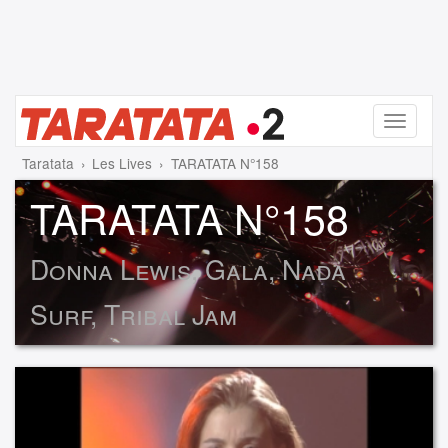
Menu
Taratata
Les Lives
TARATATA N°158
TARATATA N°158
Donna Lewis, Gala, Nada
Surf, Tribal Jam