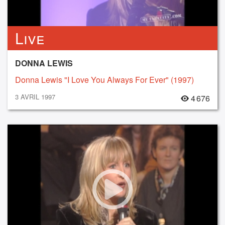
Live
DONNA LEWIS
Donna Lewis "I Love You Always For Ever" (1997)
3 AVRIL 1997
4 676