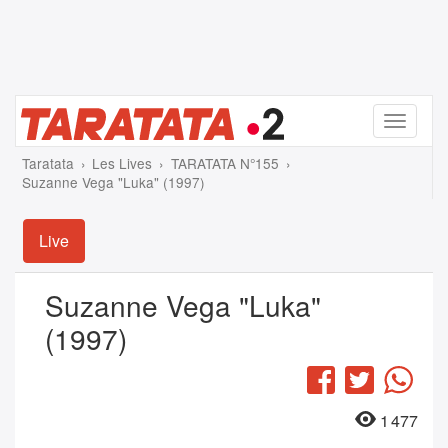
Menu
Taratata
Les Lives
TARATATA N°155
Suzanne Vega "Luka" (1997)
Live
Suzanne Vega "Luka"
(1997)
Facebook
Twitter
Wha
1 477