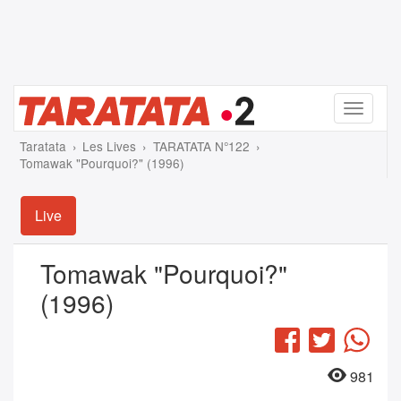
Menu
Taratata
Les Lives
TARATATA N°122
Tomawak "Pourquoi?" (1996)
Live
Tomawak "Pourquoi?"
(1996)
Facebook
Twitter
Wha
981