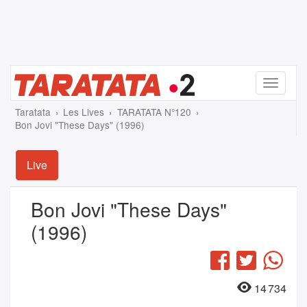
Menu
Taratata
Les Lives
TARATATA N°120
Bon Jovi "These Days" (1996)
Live
Bon Jovi "These Days"
(1996)
Facebook
Twitter
Wha
14 734