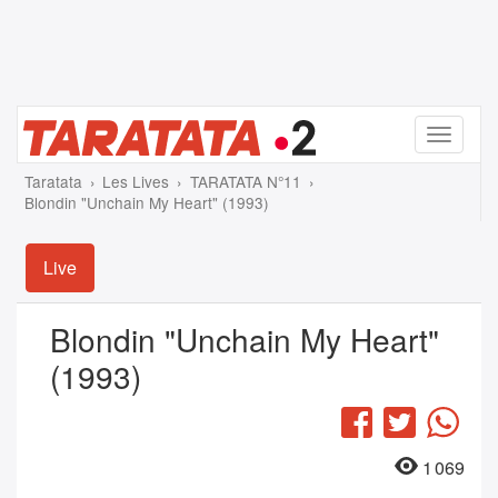
Menu
Taratata
Les Lives
TARATATA N°11
Blondin "Unchain My Heart" (1993)
Live
Blondin "Unchain My Heart"
(1993)
Facebook
Twitter
Wha
1 069